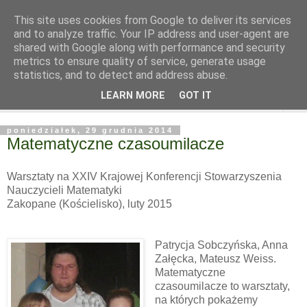
This site uses cookies from Google to deliver its services
and to analyze traffic. Your IP address and user-agent are
shared with Google along with performance and security
metrics to ensure quality of service, generate usage
statistics, and to detect and address abuse.
LEARN MORE
GOT IT
▼
poniedziałek, 29 grudnia 2014
Matematyczne czasoumilacze
Warsztaty na XXIV Krajowej Konferencji Stowarzyszenia
Nauczycieli Matematyki
Zakopane (Kościelisko), luty 2015
Patrycja Sobczyńska, Anna
Załęcka, Mateusz Weiss.
Matematyczne
czasoumilacze to warsztaty,
na których pokażemy