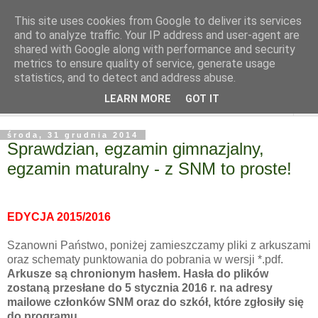
This site uses cookies from Google to deliver its services
and to analyze traffic. Your IP address and user-agent are
shared with Google along with performance and security
metrics to ensure quality of service, generate usage
statistics, and to detect and address abuse.
LEARN MORE
GOT IT
▼
środa, 31 grudnia 2014
Sprawdzian, egzamin gimnazjalny,
egzamin maturalny - z SNM to proste!
EDYCJA 2015/2016
Szanowni Państwo, poniżej zamieszczamy pliki z arkuszami
oraz schematy punktowania do pobrania w wersji *.pdf.
Arkusze są chronionym hasłem. Hasła do plików
zostaną przesłane do 5 stycznia 2016 r. na adresy
mailowe członków SNM oraz do szkół, które zgłosiły się
do programu
.