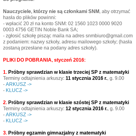
Nauczyciele, którzy nie są członkami SNM
, aby otrzymać
hasła do plików powinni:
- wpłacić 20 zł na konto SNM: 02 1560 1023 0000 9020
0003 4756 GETIN Noble Bank SA;
- zgłosić szkołę pisząc maila na adres snmbiuro@gmail.com
z podaniem: nazwy szkoły, adresu mailowego szkoły; (hasła
zostaną przesłane na podany adres szkoły).
PLIKI DO POBRANIA, styczeń 2016:
1.
Próbny sprawdzian w klasie trzeciej SP z matematyki
Terminy odtajnienia arkuszy:
11 stycznia 2016 r.
, g. 9.00
-
ARKUSZ ->
-
KLUCZ ->
2.
Próbny sprawdzian w klasie szóstej SP z matematyki
Terminy odtajnienia arkuszy:
12 stycznia 2016 r.
, g. 9.00
-
ARKUSZ ->
-
KLUCZ ->
3.
Próbny egzamin gimnazjalny z matematyki