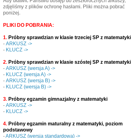
Aby ułatwić Państwu dostęp do zeszłorocznych arkuszy,
zdjęliśmy z plików ochronę hasłami. Pliki można pobrać
poniżej.
PLIKI DO POBRANIA:
1.
Próbny sprawdzian w klasie trzeciej SP z matematyki
-
ARKUSZ ->
-
KLUCZ ->
2.
Próbny sprawdzian w klasie szóstej SP z matematyki
-
ARKUSZ (wersja A) ->
-
KLUCZ (wersja A) ->
-
ARKUSZ (wersja B) ->
-
KLUCZ (wersja B) ->
3.
Próbny egzamin gimnazjalny z matematyki
-
ARKUSZ ->
-
KLUCZ ->
4.
Próbny egzamin maturalny z matematyki, poziom
podstawowy
-
ARKUSZ (wersja standardowa) ->