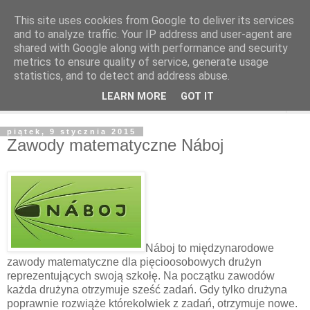
This site uses cookies from Google to deliver its services
and to analyze traffic. Your IP address and user-agent are
shared with Google along with performance and security
metrics to ensure quality of service, generate usage
statistics, and to detect and address abuse.
LEARN MORE
GOT IT
▼
piątek, 9 stycznia 2015
Zawody matematyczne Náboj
Náboj to międzynarodowe
zawody matematyczne dla pięcioosobowych drużyn
reprezentujących swoją szkołę.
Na początku zawodów
każda drużyna otrzymuje sześć zadań. Gdy tylko drużyna
poprawnie rozwiąże którekolwiek z zadań, otrzymuje nowe.