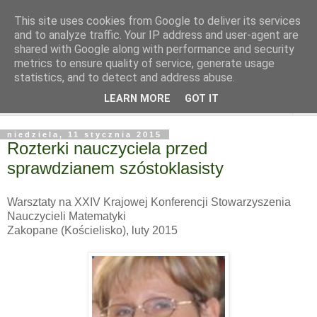
This site uses cookies from Google to deliver its services
and to analyze traffic. Your IP address and user-agent are
shared with Google along with performance and security
metrics to ensure quality of service, generate usage
statistics, and to detect and address abuse.
LEARN MORE
GOT IT
▼
niedziela, 11 stycznia 2015
Rozterki nauczyciela przed
sprawdzianem szóstoklasisty
Warsztaty na XXIV Krajowej Konferencji Stowarzyszenia
Nauczycieli Matematyki
Zakopane (Kościelisko), luty 2015