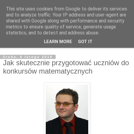
This site uses cookies from Google to deliver its services
and to analyze traffic. Your IP address and user-agent are
shared with Google along with performance and security
metrics to ensure quality of service, generate usage
statistics, and to detect and address abuse.
LEARN MORE
GOT IT
▼
środa, 6 lutego 2019
Jak skutecznie przygotować uczniów do
konkursów matematycznych