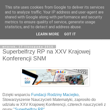
This site uses cookies from Google to deliver its services
and to analyze traffic. Your IP address and user-agent are
shared with Google along with performance and security
metrics to ensure quality of service, generate usage
statistics, and to detect and address abuse.
LEARN MORE
GOT IT
▼
wtorek, 17 listopada 2015
Superbelfrzy RP na XXV Krajowej
Konferencji SNM
Dzięki wsparciu
Fundacji Rodziny Maciejko
,
Stowarzyszenie Nauczycieli Matematyki, zaprosiło do
udziału w XXV Krajowej Konferencji, czterech nauczycieli z
grupy
"Superbelfrzy RP"
.