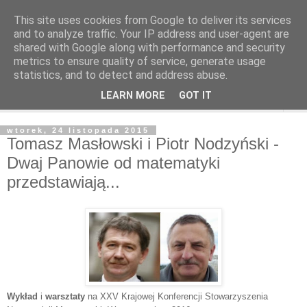
This site uses cookies from Google to deliver its services
and to analyze traffic. Your IP address and user-agent are
shared with Google along with performance and security
metrics to ensure quality of service, generate usage
statistics, and to detect and address abuse.
LEARN MORE
GOT IT
▼
wtorek, 24 listopada 2015
Tomasz Masłowski i Piotr Nodzyński -
Dwaj Panowie od matematyki
przedstawiają...
Wykład
i
warsztaty
na XXV Krajowej Konferencji Stowarzyszenia