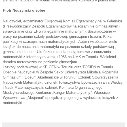
Banacha na poziomie liceum w województwie kujawsko – pomorskim.
Piotr Nodzyński o sobie
Nauczyciel, egzaminator Okręgowej Komisji Egzaminacyjnej w Gdańsku
(Przewodniczący Zespołu Egzaminatorów na egzaminie gimnazjalnym i
sprawdzianie oraz EPS na egzaminie maturalnym), doświadczenie w
pracy na poziomie szkoły podstawowej, gimnazjum i liceum. Kilka
publikacji w czasopismach matematycznych. Autor i współautor wielu
książek do nauczania matematyki na poziomie szkoły podstawowej ,
gimnazjum i liceum. Ukończone studia podyplomowe z nauczania
matematyki z informatyką w roku 1986 na UMK w Toruniu. Wieloletni
doradca metodyczny na poziomie gimnazjum
i szkoły podstawowej w KP CEN w Toruniu oraz TODiDN w Toruniu.
Obecnie nauczyciel w Zespole Szkół Uniwersytetu Mikołaja Kopernika
Gimnazjum i Liceum Akademickie w Toruniu. Członek Stowarzyszenia
Nauczycieli Matematyki, członek Towarzystwa Upowszechniania Wiedzy
i Nauk Matematycznych, członek Komitetu Organizacyjnego
Międzynarodowego Konkursu „Kangur Matematyczny”. Właściciel
Wydawnictwa „Aksjomat” specjalizującego się w wydawaniu książek z
matematyki.