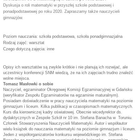
Dyskusja o roli matematyki w przyszłej szkole podstawowej i 
ponadpodstawowej po roku 2020. Zapraszamy także nauczycieli 
gimnazjów.
Poziom nauczania: szkoła podstawowa, szkoła ponadgimnazjalna
Rodzaj zajęć: warsztat
Czego dotyczą zajęcia: inne
Opisy ich warsztatów są zwykle krótkie i nie planują ich rozwijać, ale
uczestnicy konferencji SNM wiedzą, że na ich zajęciach trudno znaleźć
wolne miejsca.
Tomasz Masłowki o sobie
Naczyciel, egzaminator Okręgowej Komisji Egzaminacyjnej w Gdańsku
(weryfikator Zespołu Egzaminatorów na egzaminie maturalnym).
Posiadam doświadczenie w pracy nauczyciela matematyki na poziomie
gimnazjum i liceum. Kilka publikacji w czasopismach matematycznych.
Kurs dla kierowniczej kadry oświatowej. Obecnie wicedyrektor ds.
dydaktycznych w Zespole Szkół nr 10 im. Stefana Banacha w Toruniu.
Członek Stowarzyszenia Nauczycieli Matematyki. Autor i współautor
wielu książek do nauczania matematyki na poziomie gimnazjum i liceum.
Jeden z współorganizatorów konkursu wojewódzkiego im. Stefana