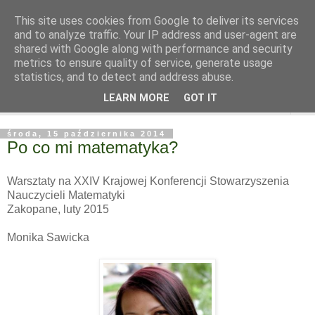
This site uses cookies from Google to deliver its services
and to analyze traffic. Your IP address and user-agent are
shared with Google along with performance and security
metrics to ensure quality of service, generate usage
statistics, and to detect and address abuse.
LEARN MORE
GOT IT
▼
środa, 15 października 2014
Po co mi matematyka?
Warsztaty na XXIV Krajowej Konferencji Stowarzyszenia
Nauczycieli Matematyki
Zakopane, luty 2015
Monika Sawicka