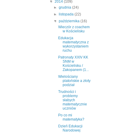
▼
2014
(109)
►
grudnia
(24)
►
listopada
(22)
▼
października
(16)
Wieczór z coachem
w Kościelisku
Edukacja
matematyczna z
wykorzystaniem
ruchu
Patronaty XXIV KK
SNM w
Kościelisku /
Zakopanem (1...
Wielościany
platońskie a złoty
podział
Trudności i
problemy
słabych
matematycznie
uczniów
Po co mi
matematyka?
Dzień Edukacji
Narodowej