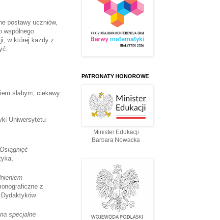
ne postawy uczniów,
do wspólnego
i, w której każdy z
zyć.
PATRONATY HONOROWE
niem słabym, ciekawy
yki Uniwersytetu
Minister Edukacji
Barbara Nowacka
Osiągnięć
tyka,
dnieniem
monograficzne z
m Dydaktyków
 na specjalne