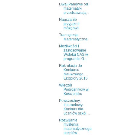
Dwaj Panowie od
matematyki
przedstawiają...
Nauczanie
przyjazne
mózgowi
Transgresje
Matematyczne
Możliwości i
zastosowanie
Widoku CAS w
programie G...
Rekrutacja do
Konkursu
Naukowego
E(x)plory 2015
Wieczór
Podróżników w
Kościelisku
Powszechny,
Internetowy
Konkurs dla
uczniów szkół ...
Rozwijanie
myślenia
matematycznego
uczniów -