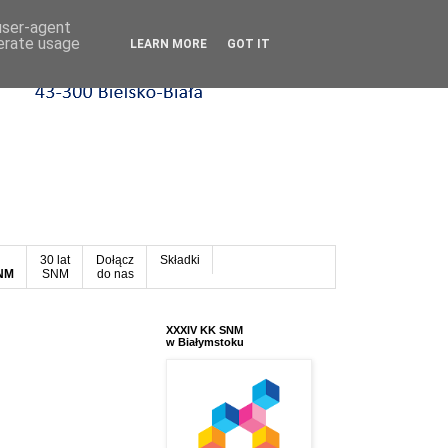
 user-agent
nerate usage
LEARN MORE
GOT IT
30 lat
Dołącz
Składki
SNM
SNM
do nas
XXXIV KK SNM
w Białymstoku