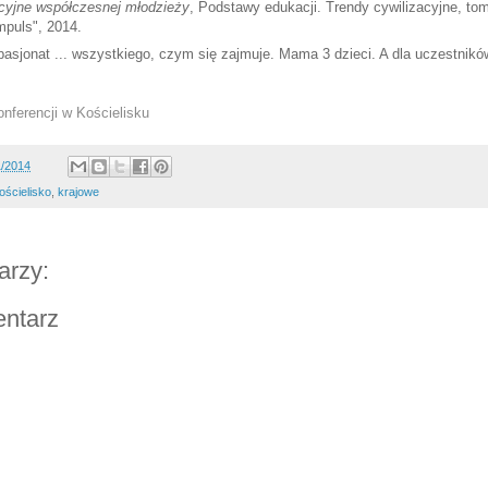
cyjne współczesnej młodzieży
, Podstawy edukacji. Trendy cywilizacyjne, to
puls", 2014.
pasjonat ... wszystkiego, czym się zajmuje. Mama 3 dzieci. A dla uczestni
onferencji w Kościelisku
1/2014
ościelisko
,
krajowe
arzy:
entarz