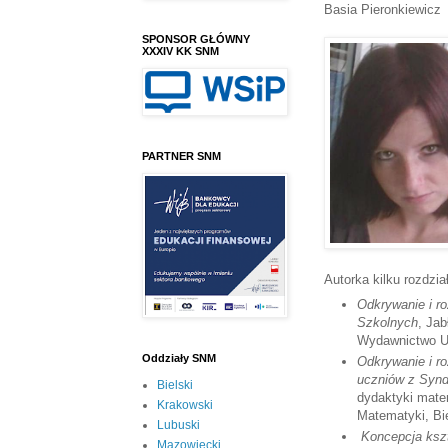
Basia Pieronkiewicz
SPONSOR GŁÓWNY
XXXIV KK SNM
PARTNER SNM
Autorka kilku rozdzi
Odkrywanie i r
Szkolnych
, Ja
Wydawnictwo Un
Oddziały SNM
Odkrywanie i r
uczniów z Syn
Bielski
dydaktyki mat
Krakowski
Matematyki, Bie
Lubuski
Koncepcja kszt
Mazowiecki