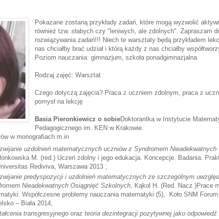
Pokazane zostaną przykłady zadań, które mogą wyzwolić aktyw
również tzw. słabych czy "leniwych, ale zdolnych". Zapraszam 
rozwiązywania zadań!!! Niech te warsztaty będą przykładem lekcj
nas chciałby brać udział i którą każdy z nas chciałby współtwor
Poziom nauczania: gimnazjum, szkoła ponadgimnazjalna
Rodzaj zajęć: Warsztat
Czego dotyczą zajęcia? Praca z uczniem zdolnym, praca z ucz
pomysł na lekcję
Basia Pieronkiewicz o sobie
Doktorantka w Instytucie Matemat
Pedagogicznego im. KEN w Krakowie.
ałów w monografiach m.in
ozwijanie uzdolnień matematycznych uczniów z Syndromem Nieadekwatnych 
błonkowska M. (red.) Uczeń zdolny i jego edukacja. Koncepcje. Badania. Prak
iversitas Rediviva, Warszawa 2013 ;
ozwijanie predyspozycji i uzdolnień matematycznych ze szczególnym uwzglę
dromem Nieadekwatnych Osiągnięć Szkolnych
, Kąkol H. (Red. Nacz.)Prace 
ematyki: Współczesne problemy nauczania matematyki (5), Koło SNM Foru
lsko – Biała 2014,
ałcenia transgresyjnego oraz teoria dezintegracji pozytywnej jako odpowiedź