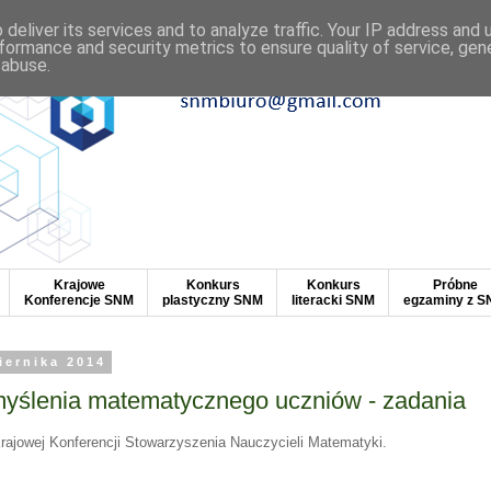
deliver its services and to analyze traffic. Your IP address and
formance and security metrics to ensure quality of service, ge
 abuse.
Krajowe
Konkurs
Konkurs
Próbne
Konferencje SNM
plastyczny SNM
literacki SNM
egzaminy z 
iernika 2014
myślenia matematycznego uczniów - zadania
ajowej Konferencji Stowarzyszenia Nauczycieli Matematyki.