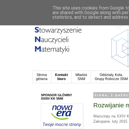
This site uses cookies from Google to 
are shared with Google along with per
statistics, and to detect and address
Strona
Kontakt
Władze
Oddziały, Koła,
główna
biuro
SNM
Grupy Robocze SNM
SPONSOR GŁÓWNY
środa, 1 paźdz
XXXIV KK SNM
Rozwijanie 
Warsztaty na XXIV Kr
Zakopane, luty 2015