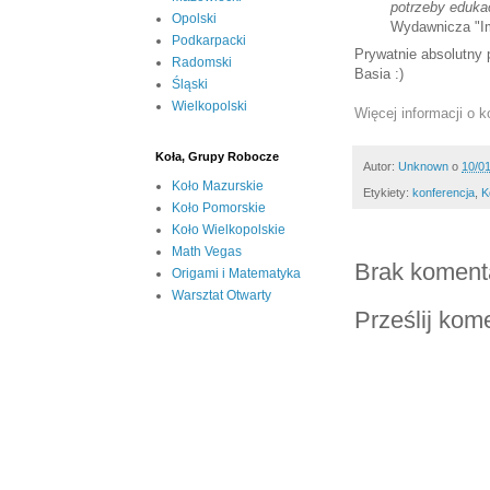
potrzeby eduka
Opolski
Wydawnicza "Im
Podkarpacki
Prywatnie absolutny 
Radomski
Basia :)
Śląski
Wielkopolski
Więcej informacji o k
Koła, Grupy Robocze
Autor:
Unknown
o
10/0
Koło Mazurskie
Etykiety:
konferencja
,
K
Koło Pomorskie
Koło Wielkopolskie
Math Vegas
Brak koment
Origami i Matematyka
Warsztat Otwarty
Prześlij kom