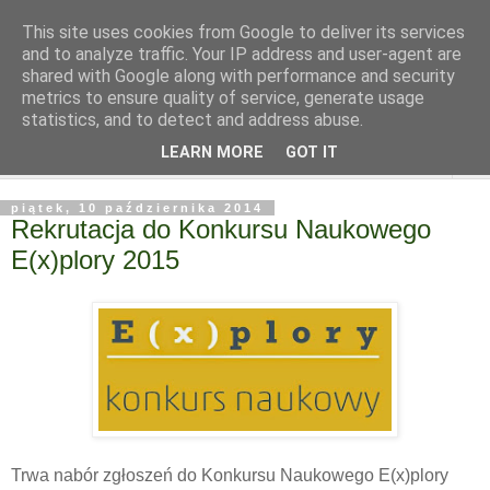
This site uses cookies from Google to deliver its services
and to analyze traffic. Your IP address and user-agent are
shared with Google along with performance and security
metrics to ensure quality of service, generate usage
statistics, and to detect and address abuse.
LEARN MORE
GOT IT
▼
piątek, 10 października 2014
Rekrutacja do Konkursu Naukowego
E(x)plory 2015
Trwa nabór zgłoszeń do Konkursu Naukowego E(x)plory