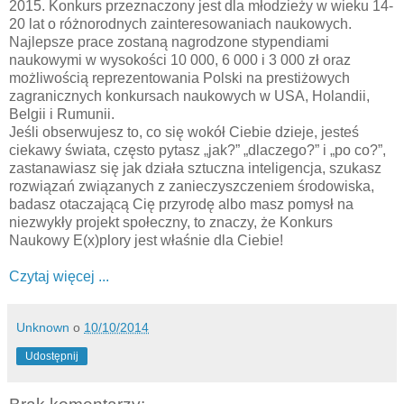
2015. Konkurs przeznaczony jest dla młodzieży w wieku 14-
20 lat o różnorodnych zainteresowaniach naukowych.
Najlepsze prace zostaną nagrodzone stypendiami
naukowymi w wysokości 10 000, 6 000 i 3 000 zł oraz
możliwością reprezentowania Polski na prestiżowych
zagranicznych konkursach naukowych w USA, Holandii,
Belgii i Rumunii.
Jeśli obserwujesz to, co się wokół Ciebie dzieje, jesteś
ciekawy świata, często pytasz „jak?” „dlaczego?” i „po co?”,
zastanawiasz się jak działa sztuczna inteligencja, szukasz
rozwiązań związanych z zanieczyszczeniem środowiska,
badasz otaczającą Cię przyrodę albo masz pomysł na
niezwykły projekt społeczny, to znaczy, że Konkurs
Naukowy E(x)plory jest właśnie dla Ciebie!
Czytaj więcej ...
Unknown
o
10/10/2014
Udostępnij