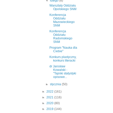
▼
lutego
(6)
Warsztaty Oddziału
Opolskiego SNM
Konferencja
Oddziału
Mazowieckiego
SNM
Konferencja
Oddziału
Radomskiego
SNM
Program "Nauka dla
Ciebie"
Konkurs plastyczny,
konkurs literacki
dr Jarosław
Kowalski -
"Tajniki statystyki
opisowe...
►
stycznia
(50)
►
2022
(161)
►
2021
(116)
►
2020
(80)
►
2019
(144)