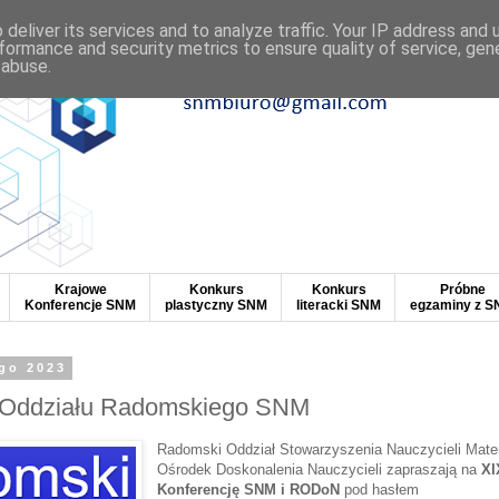
deliver its services and to analyze traffic. Your IP address and
formance and security metrics to ensure quality of service, ge
 abuse.
Krajowe
Konkurs
Konkurs
Próbne
Konferencje SNM
plastyczny SNM
literacki SNM
egzaminy z 
ego 2023
 Oddziału Radomskiego SNM
Radomski Oddział Stowarzyszenia Nauczycieli Mate
Ośrodek Doskonalenia Nauczycieli zapraszają na
XI
Konferencję SNM i RODoN
pod hasłem