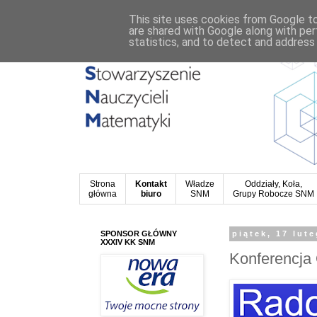
This site uses cookies from Google to 
are shared with Google along with per
statistics, and to detect and address
Strona
Kontakt
Władze
Oddziały, Koła,
główna
biuro
SNM
Grupy Robocze SNM
SPONSOR GŁÓWNY
piątek, 17 lut
XXXIV KK SNM
Konferencja