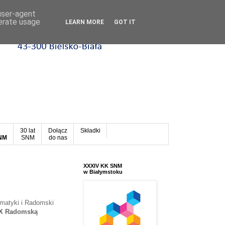
 user-agent
nerate usage
LEARN MORE
GOT IT
30 lat
Dołącz
Składki
SNM
SNM
do nas
XXXIV KK SNM
w Białymstoku
matyki i Radomski
X Radomską