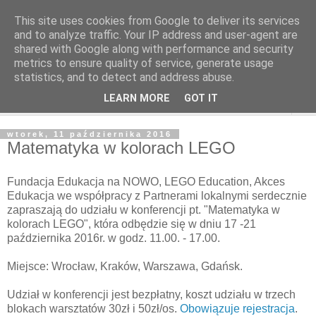
This site uses cookies from Google to deliver its services
and to analyze traffic. Your IP address and user-agent are
shared with Google along with performance and security
metrics to ensure quality of service, generate usage
statistics, and to detect and address abuse.
LEARN MORE
GOT IT
▼
wtorek, 11 października 2016
Matematyka w kolorach LEGO
Fundacja Edukacja na NOWO, LEGO Education, Akces
Edukacja we współpracy z Partnerami lokalnymi serdecznie
zapraszają do udziału w konferencji pt. "Matematyka w
kolorach LEGO", która odbędzie się w dniu 17 -21
października 2016r. w godz. 11.00. - 17.00.
Miejsce: Wrocław, Kraków, Warszawa, Gdańsk.
Udział w konferencji jest bezpłatny, koszt udziału w trzech
blokach warsztatów 30zł i 50zł/os.
Obowiązuje rejestracja
.