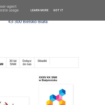
 user-agent
nerate usage
LEARN MORE
GOT IT
30 lat
Dołącz
Składki
SNM
SNM
do nas
XXXIV KK SNM
w Białymstoku