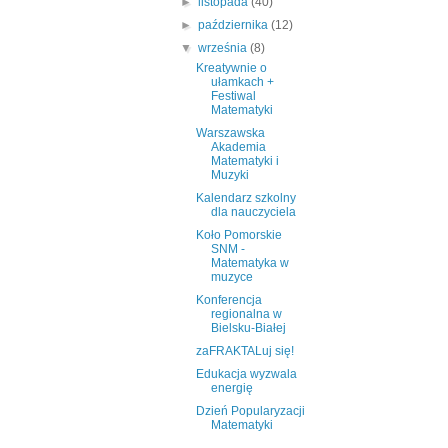
►
listopada
(40)
►
października
(12)
▼
września
(8)
Kreatywnie o
ułamkach +
Festiwal
Matematyki
Warszawska
Akademia
Matematyki i
Muzyki
Kalendarz szkolny
dla nauczyciela
Koło Pomorskie
SNM -
Matematyka w
muzyce
Konferencja
regionalna w
Bielsku-Białej
zaFRAKTALuj się!
Edukacja wyzwala
energię
Dzień Popularyzacji
Matematyki