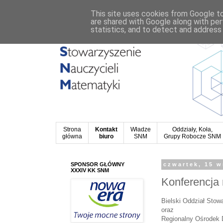
This site uses cookies from Google to 
are shared with Google along with per
statistics, and to detect and address
Strona
Kontakt
Władze
Oddziały, Koła,
główna
biuro
SNM
Grupy Robocze SNM
SPONSOR GŁÓWNY
czwartek, 15 w
XXXIV KK SNM
Konferencja 
Bielski Oddział Stow
oraz
Regionalny Ośrodek 