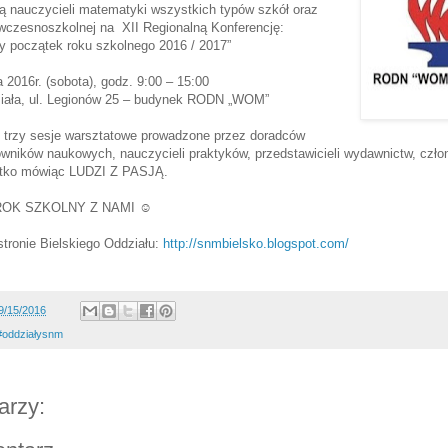
ą nauczycieli matematyki wszystkich typów szkół oraz
 wczesnoszkolnej na XII Regionalną Konferencję:
y początek roku szkolnego 2016 / 2017”
 2016r. (sobota), godz. 9:00 – 15:00
iała, ul. Legionów 25 – budynek RODN „WOM”
i trzy sesje warsztatowe prowadzone przez doradców
wników naukowych, nauczycieli praktyków, przedstawicieli wydawnictw, czł
ótko mówiąc LUDZI Z PASJĄ.
ROK SZKOLNY Z NAMI ☺
stronie Bielskiego Oddziału:
http://snmbielsko.blogspot.com/
9/15/2016
#oddziałysnm
arzy: