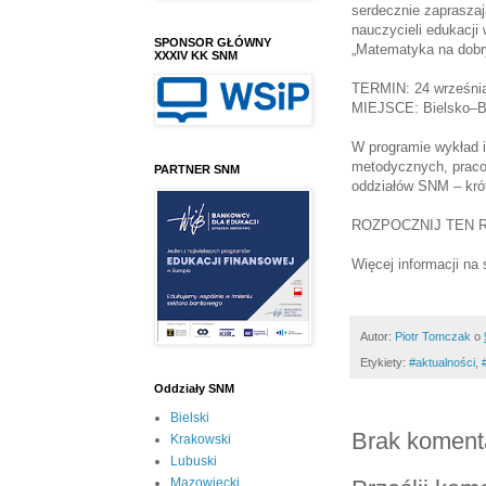
serdecznie zapraszaj
nauczycieli edukacji
SPONSOR GŁÓWNY
„Matematyka na dobr
XXXIV KK SNM
TERMIN:
24 września
MIEJSCE:
Bielsko–B
W programie wykład 
metodycznych, praco
PARTNER SNM
oddziałów SNM – kr
ROZPOCZNIJ TEN 
Więcej informacji na 
Autor:
Piotr Tomczak
o
Etykiety:
#aktualności
,
Oddziały SNM
Bielski
Brak koment
Krakowski
Lubuski
Mazowiecki