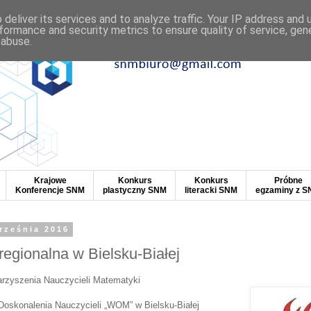
deliver its services and to analyze traffic. Your IP address and
formance and security metrics to ensure quality of service, ge
 abuse.
Krajowe
Konkurs
Konkurs
Próbne
Konferencje SNM
plastyczny SNM
literacki SNM
egzaminy z 
rześnia 2016
regionalna w Bielsku-Białej
arzyszenia Nauczycieli Matematyki
Doskonalenia Nauczycieli „WOM” w Bielsku-Białej