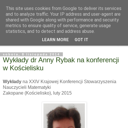
This site uses cookies from Google to deliver its services
and to analyze traffic. Your IP address and user-agent are
shared with Google along with performance and security
metrics to ensure quality of service, generate usage
statistics, and to detect and address abuse.
LEARN MORE
GOT IT
▼
sobota, 8 listopada 2014
Wykłady dr Anny Rybak na konferencji
w Kościelisku
Wykłady
na XXIV Krajowej Konferencji Stowarzyszenia
Nauczycieli Matematyki
Zakopane (Kościelisko), luty 2015