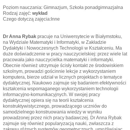
Poziom nauczania: Gimnazjum, Szkoła ponadgimnazjalna
Rodzaj zajęć:
wykład
Czego dotyczą zajęcia:Inne
Dr Anna Rybak
pracuje na Uniwersytecie w Białymstoku,
na Wydziale Matematyki i Informatyki, w Zakładzie
Dydaktyki i Nowoczesnych Technologii w Kształceniu. Ma
duże doświadczenie w pracy nauczycielskiej: przez wiele lat
pracowała jako nauczycielka matematyki i informatyki.
Obecnie również utrzymuje ścisły kontakt ze środowiskiem
szkolnym, prowadzi gościnnie lekcje z wykorzystaniem
komputera, bierze udział w licznych projektach o tematyce
dydaktycznej. Naukowo zajmuje się badaniem efektywności
kształcenia wspomaganego wykorzystaniem technologii
informacyjno-komunikacyjnych. W swojej pracy
dydaktycznej opiera się na teorii kształcenia
konstruktywistycznego, prowadzącego uczniów do
samodzielnego konstruowania wiedzy w wyniku
prowadzonej przez nich pracy badawczej. Dr Anna Rybak
zajmuje się również popularyzacją nauki, zwłaszcza z
zakresu różnych systemów geometrycznych, umożliwiając