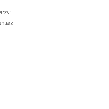
arzy:
entarz