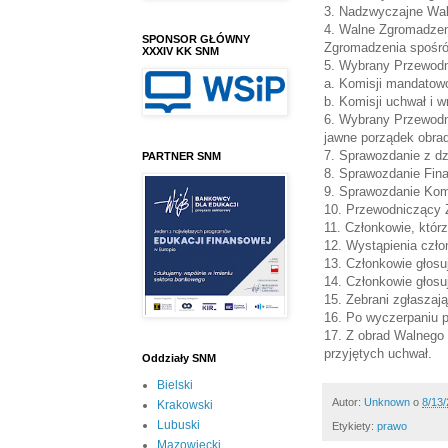
3. Nadzwyczajne Wal
4. Walne Zgromadzen
SPONSOR GŁÓWNY
Zgromadzenia spośró
XXXIV KK SNM
5. Wybrany Przewodn
a. Komisji mandatowo
b. Komisji uchwał i 
6. Wybrany Przewodn
jawne porządek obrad
7. Sprawozdanie z dz
PARTNER SNM
8. Sprawozdanie Fin
9. Sprawozdanie Komi
10. Przewodniczący 
11. Członkowie, którz
12. Wystąpienia czło
13. Członkowie głosu
14. Członkowie głosu
15. Zebrani zgłaszaj
16. Po wyczerpaniu p
17. Z obrad Walnego 
przyjętych uchwał.
Oddziały SNM
Bielski
Autor:
Unknown
o
8/13
Krakowski
Lubuski
Etykiety:
prawo
Mazowiecki