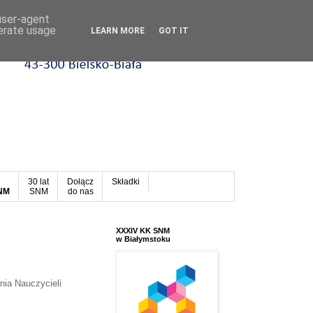
 user-agent
nerate usage
LEARN MORE
GOT IT
30 lat
Dołącz
Składki
SNM
SNM
do nas
XXXIV KK SNM
w Białymstoku
nia Nauczycieli