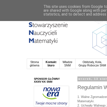
This site uses cookies from Google to 
are shared with Google along with per
statistics, and to detect and address
Strona
Kontakt
Władze
Oddziały, Koła,
główna
biuro
SNM
Grupy Robocze SNM
SPONSOR GŁÓWNY
wtorek, 13 sie
XXXIV KK SNM
Regulamin 
1. Walne Zgromadzeni
Matematyki.
2. Uchwały Walnego 