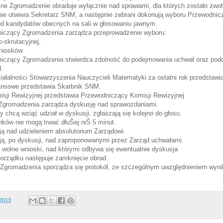
ne Zgromadzenie obraduje wyłącznie nad sprawami, dla których zostało zwoł
ie otwiera Sekretarz SNM, a następnie zebrani dokonują wyboru Przewodni
d kandydatów obecnych na sali w głosowaniu jawnym.
iczący Zgromadzenia zarządza przeprowadzenie wyboru:
-skrutacyjnej,
wniosków.
iczący Zgromadzenia stwierdza zdolność do podejmowania uchwał oraz podd
.
iałalności Stowarzyszenia Nauczycieli Matematyki za ostatni rok przedstaw
ansowe przedstawia Skarbnik SNM.
sji Rewizyjnej przedstawia Przewodniczący Komisji Rewizyjnej
Zgromadzenia zarządza dyskusję nad sprawozdaniami.
y chcą wziąć udział w dyskusji, zgłaszają się kolejno do głosu.
nków nie mogą trwać dłuŜej niŜ 5 minut.
ją nad udzieleniem absolutorium Zarządowi.
ją, po dyskusji, nad zaproponowanymi przez Zarząd uchwałami.
ą wolne wnioski, nad którymi odbywa się ewentualnie dyskusja
orządku następuje zamknięcie obrad.
Zgromadzenia sporządza się protokół, ze szczególnym uwzględnieniem wynik
/2013