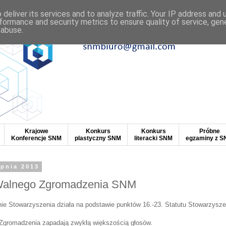
deliver its services and to analyze traffic. Your IP address and
formance and security metrics to ensure quality of service, ge
 abuse.
Krajowe
Konkurs
Konkurs
Próbne
Konferencje SNM
plastyczny SNM
literacki SNM
egzaminy z 
rpnia 2013
Walnego Zgromadzenia SNM
e Stowarzyszenia działa na podstawie punktów 16.-23. Statutu Stowarzysze
Zgromadzenia zapadają zwykłą większością głosów.