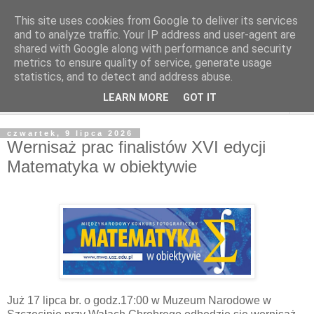
This site uses cookies from Google to deliver its services
and to analyze traffic. Your IP address and user-agent are
shared with Google along with performance and security
metrics to ensure quality of service, generate usage
statistics, and to detect and address abuse.
LEARN MORE
GOT IT
▼
czwartek, 9 lipca 2026
Wernisaż prac finalistów XVI edycji
Matematyka w obiektywie
Już 17 lipca br. o godz.17:00 w Muzeum Narodowe w