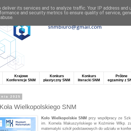
deliver its services and to analyze traffic. Your IP address and
formance and security metrics to ensure quality of service, ge
 abuse.
Krajowe
Konkurs
Konkurs
Próbne
Konferencje SNM
plastyczny SNM
literacki SNM
egzaminy z 
tnia 2025
 Koła Wielkopolskiego SNM
Koło Wielkopolskie SNM
przy współpracy ze Szk
im. Kornela Makuszyńskiego w Koźminie Wlkp. zap
matematyki szkół podstawowych do udziału w konfer