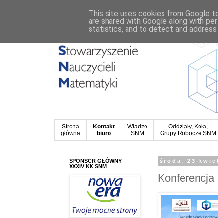
This site uses cookies from Google to 
are shared with Google along with per
statistics, and to detect and address
Strona
Kontakt
Władze
Oddziały, Koła,
główna
biuro
SNM
Grupy Robocze SNM
SPONSOR GŁÓWNY
środa, 23 kwie
XXXIV KK SNM
Konferencja