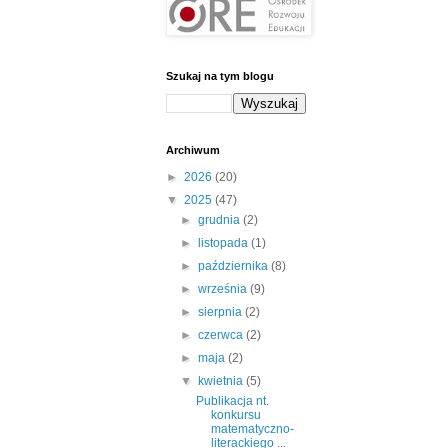
Szukaj na tym blogu
Archiwum
►
2026
(20)
▼
2025
(47)
►
grudnia
(2)
►
listopada
(1)
►
października
(8)
►
września
(9)
►
sierpnia
(2)
►
czerwca
(2)
►
maja
(2)
▼
kwietnia
(5)
Publikacja nt.
konkursu
matematyczno-
literackiego ...