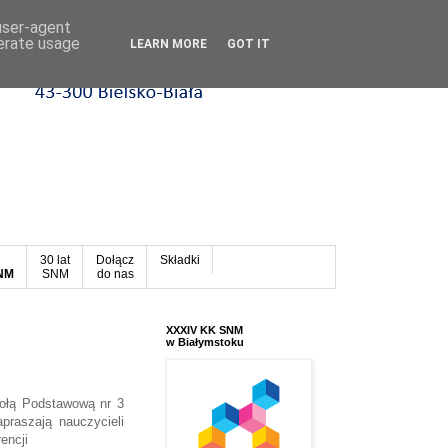
 user-agent
nerate usage
LEARN MORE
GOT IT
30 lat
Dołącz
Składki
SNM
SNM
do nas
XXXIV KK SNM
w Białymstoku
ołą Podstawową nr 3
raszają nauczycieli
encji