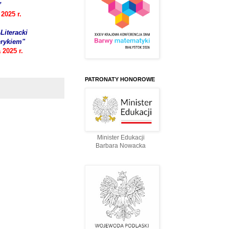
”
2025 r.
iteracki
erykiem"
 2025 r.
PATRONATY HONOROWE
Minister Edukacji
Barbara Nowacka