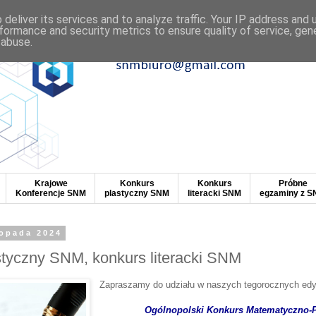
deliver its services and to analyze traffic. Your IP address and
formance and security metrics to ensure quality of service, ge
 abuse.
Krajowe
Konkurs
Konkurs
Próbne
Konferencje SNM
plastyczny SNM
literacki SNM
egzaminy z 
topada 2024
styczny SNM, konkurs literacki SNM
Zapraszamy do udziału w naszych tegorocznych edy
Ogólnopolski Konkurs Matematyczno-P