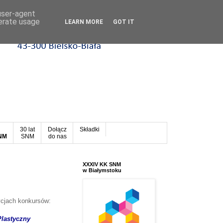
 user-agent
nerate usage
LEARN MORE
GOT IT
30 lat
Dołącz
Składki
SNM
SNM
do nas
XXXIV KK SNM
w Białymstoku
cjach konkursów:
lastyczny