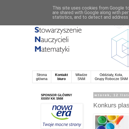
This site uses cookies from Google to 
are shared with Google along with per
statistics, and to detect and address
Strona
Kontakt
Władze
Oddziały, Koła,
główna
biuro
SNM
Grupy Robocze SNM
SPONSOR GŁÓWNY
wtorek, 12 lis
XXXIV KK SNM
Konkurs pla