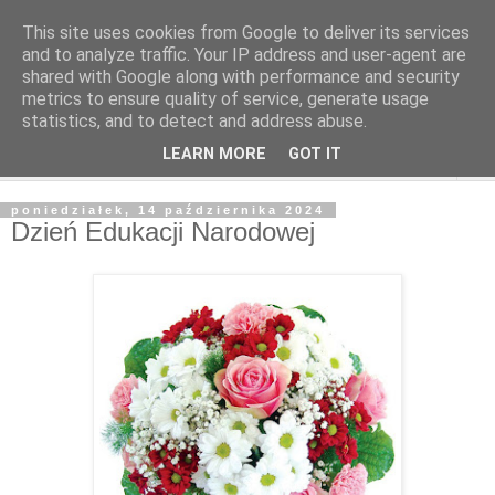
This site uses cookies from Google to deliver its services
and to analyze traffic. Your IP address and user-agent are
shared with Google along with performance and security
metrics to ensure quality of service, generate usage
statistics, and to detect and address abuse.
LEARN MORE
GOT IT
▼
poniedziałek, 14 października 2024
Dzień Edukacji Narodowej