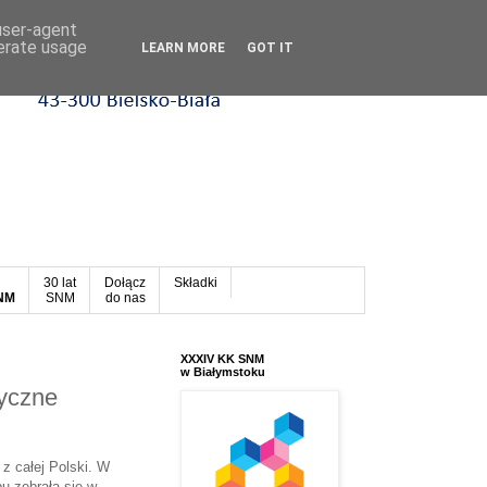
 user-agent
nerate usage
LEARN MORE
GOT IT
30 lat
Dołącz
Składki
SNM
SNM
do nas
XXXIV KK SNM
w Białymstoku
yczne
z całej Polski. W
u zebrała się w