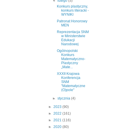
▼
lutego
(5)
Konkurs plastyczny,
konkurs literacki -
WYNIKI
Patronat Honorowy
MEN
Reprezentacja SNM
w Ministerstwie
Edukacji
Narodowej
Ogólnopolski
Konkurs
Matematyczno-
Plastyczny
„Mate...
XXXII Krajowa
Konferencja
SNM
"Matematyczne
(O)pole"
►
stycznia
(4)
►
2023
(90)
►
2022
(161)
►
2021
(116)
►
2020
(80)