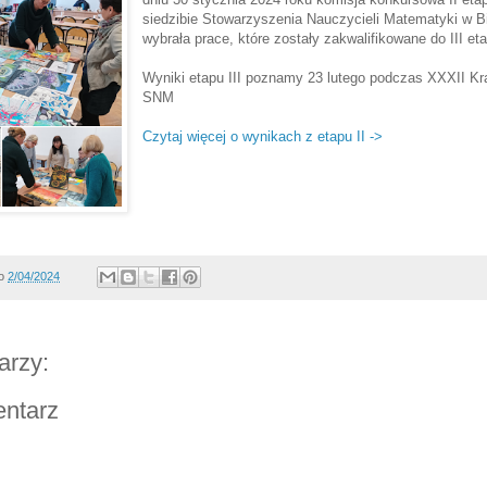
siedzibie Stowarzyszenia Nauczycieli Matematyki w Bie
wybrała prace, które zostały zakwalifikowane do III et
Wyniki etapu III poznamy 23 lutego podczas XXXII Kra
SNM
Czytaj więcej o wynikach z etapu II ->
o
2/04/2024
arzy:
entarz