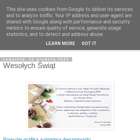
This site uses cookies from Google to deliver its services
and to analyze traffic. Your IP address and user-agent are
shared with Google along with performance and security
metrics to ensure quality of service, generate usage
statistics, and to detect and address abuse.
LEARN MORE
GOT IT
▼
czwartek, 21 grudnia 2023
Wesołych Świąt
Powyżej grafika autorstwa denamorado