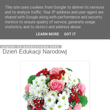
This site uses cookies from Google to deliver its services
and to analyze traffic. Your IP address and user-agent are
shared with Google along with performance and security
metrics to ensure quality of service, generate usage
statistics, and to detect and address abuse.
LEARN MORE
GOT IT
▼
piątek, 14 października 2022
Dzień Edukacji Narodowj