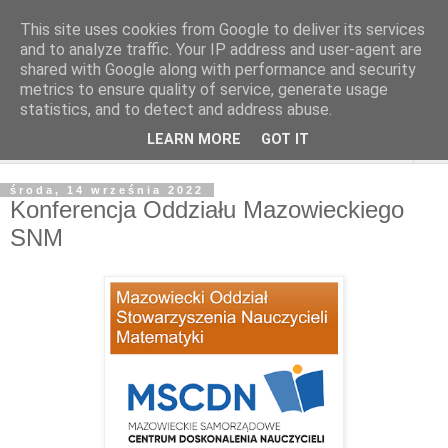
This site uses cookies from Google to deliver its services
and to analyze traffic. Your IP address and user-agent are
shared with Google along with performance and security
metrics to ensure quality of service, generate usage
statistics, and to detect and address abuse.
LEARN MORE
GOT IT
▼
środa, 14 września 2022
Konferencja Oddziału Mazowieckiego
SNM