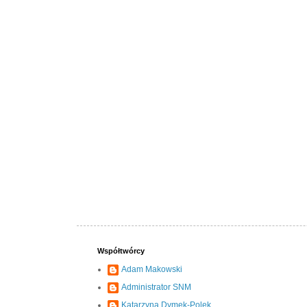
Współtwórcy
Adam Makowski
Administrator SNM
Katarzyna Dymek-Polek