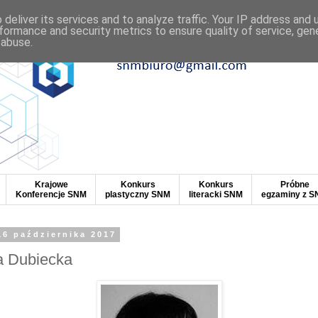
deliver its services and to analyze traffic. Your IP address and
formance and security metrics to ensure quality of service, ge
 abuse.
Krajowe
Konkurs
Konkurs
Próbne
Konferencje SNM
plastyczny SNM
literacki SNM
egzaminy z 
16 października 2017
a Dubiecka