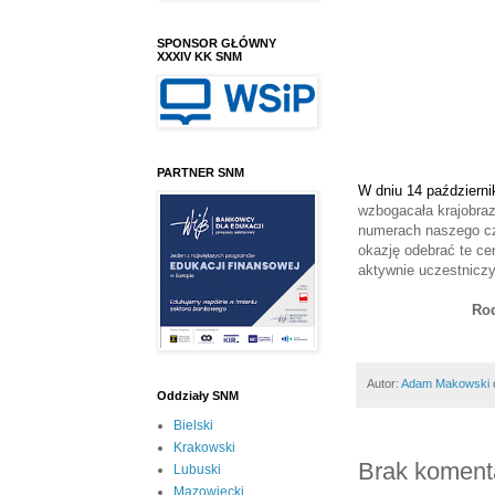
SPONSOR GŁÓWNY
XXXIV KK SNM
PARTNER SNM
W dniu 14 październi
wzbogacała krajobra
numerach naszego 
okazję odebrać te ce
aktywnie uczestniczy
Rod
Autor:
Adam Makowski
Oddziały SNM
Bielski
Krakowski
Brak koment
Lubuski
Mazowiecki