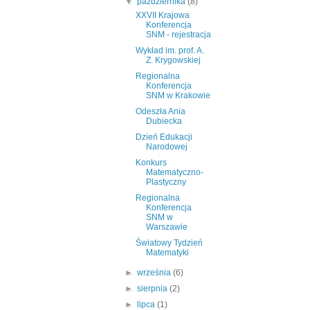
▼
października
(8)
XXVII Krajowa
Konferencja
SNM - rejestracja
Wykład im. prof. A.
Z. Krygowskiej
Regionalna
Konferencja
SNM w Krakowie
Odeszła Ania
Dubiecka
Dzień Edukacji
Narodowej
Konkurs
Matematyczno-
Plastyczny
Regionalna
Konferencja
SNM w
Warszawie
Światowy Tydzień
Matematyki
►
września
(6)
►
sierpnia
(2)
►
lipca
(1)