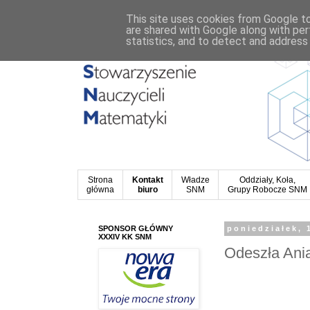
This site uses cookies from Google to 
are shared with Google along with per
statistics, and to detect and address
Strona
Kontakt
Władze
Oddziały, Koła,
główna
biuro
SNM
Grupy Robocze SNM
SPONSOR GŁÓWNY
poniedziałek, 
XXXIV KK SNM
Odeszła Ani