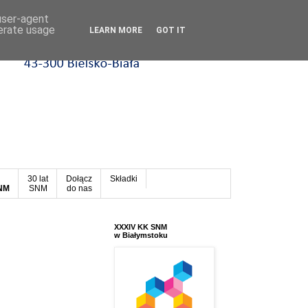
 user-agent
nerate usage
LEARN MORE
GOT IT
30 lat
Dołącz
Składki
SNM
SNM
do nas
XXXIV KK SNM
w Białymstoku