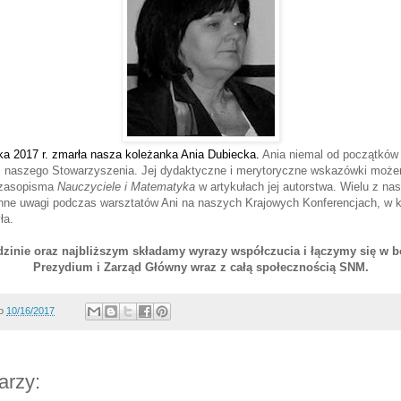
ka 2017 r. zmarła nasza koleżanka Ania Dubiecka.
Ania niemal od początków 
z naszego Stowarzyszenia. Jej dydaktyczne i merytoryczne wskazówki może
czasopisma
Nauczyciele i Matematyka
w artykułach jej autorstwa. Wielu z na
nne uwagi podczas warsztatów Ani na naszych Krajowych Konferencjach, w k
ła.
zinie oraz najbliższym składamy wyrazy współczucia i łączymy się w b
Prezydium i Zarząd Główny wraz z całą społecznością SNM.
o
10/16/2017
arzy: