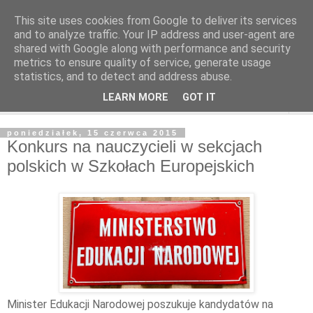
This site uses cookies from Google to deliver its services
and to analyze traffic. Your IP address and user-agent are
shared with Google along with performance and security
metrics to ensure quality of service, generate usage
statistics, and to detect and address abuse.
LEARN MORE
GOT IT
▼
poniedziałek, 15 czerwca 2015
Konkurs na nauczycieli w sekcjach
polskich w Szkołach Europejskich
Minister Edukacji Narodowej poszukuje kandydatów na