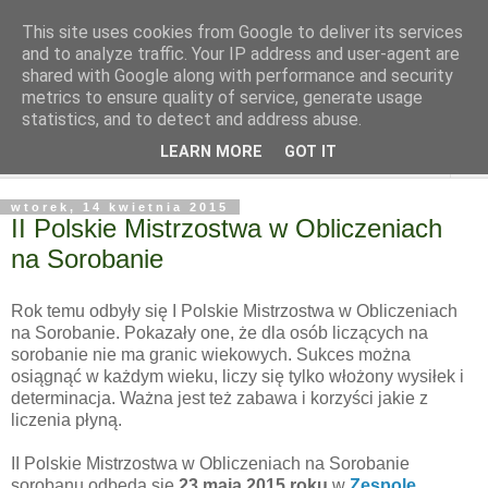
This site uses cookies from Google to deliver its services
and to analyze traffic. Your IP address and user-agent are
shared with Google along with performance and security
metrics to ensure quality of service, generate usage
statistics, and to detect and address abuse.
LEARN MORE
GOT IT
▼
wtorek, 14 kwietnia 2015
II Polskie Mistrzostwa w Obliczeniach
na Sorobanie
Rok temu odbyły się I Polskie Mistrzostwa w Obliczeniach
na Sorobanie. Pokazały one, że dla osób liczących na
sorobanie nie ma granic wiekowych. Sukces można
osiągnąć w każdym wieku, liczy się tylko włożony wysiłek i
determinacja. Ważna jest też zabawa i korzyści jakie z
liczenia płyną.
II Polskie Mistrzostwa w Obliczeniach na Sorobanie
sorobanu odbędą się
23 maja 2015
roku
w
Zespole