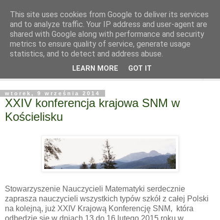
This site uses cookies from Google to deliver its services
and to analyze traffic. Your IP address and user-agent are
shared with Google along with performance and security
metrics to ensure quality of service, generate usage
statistics, and to detect and address abuse.
LEARN MORE
GOT IT
▼
wtorek, 9 września 2014
XXIV konferencja krajowa SNM w
Kościelisku
Stowarzyszenie Nauczycieli Matematyki serdecznie
zaprasza nauczycieli wszystkich typów szkół z całej Polski
na kolejną, już XXIV Krajową Konferencję SNM, która
odbędzie się w dniach 13 do 16 lutego 2015 roku w