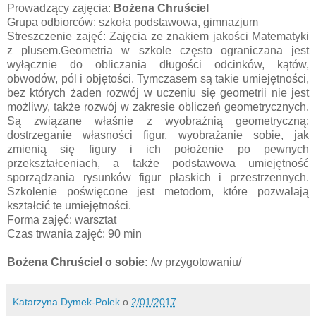
Prowadzący zajęcia:
Bożena Chruściel
Grupa odbiorców: szkoła podstawowa, gimnazjum
Streszczenie zajęć: Zajęcia ze znakiem jakości Matematyki
z plusem.Geometria w szkole często ograniczana jest
wyłącznie do obliczania długości odcinków, kątów,
obwodów, pól i objętości.
Tymczasem są takie umiejętności,
bez których żaden rozwój w uczeniu się geometrii nie jest
możliwy, także rozwój w zakresie obliczeń geometrycznych.
Są związane właśnie z wyobraźnią geometryczną:
dostrzeganie własności figur, wyobrażanie sobie, jak
zmienią się figury i ich położenie po pewnych
przekształceniach, a także podstawowa umiejętność
sporządzania rysunków figur płaskich i przestrzennych.
Szkolenie poświęcone jest metodom, które pozwalają
kształcić te umiejętności.
Forma zajęć: warsztat
Czas trwania zajęć: 90 min
Bożena Chruściel o sobie:
/w przygotowaniu/
Katarzyna Dymek-Polek
o
2/01/2017