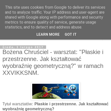
This site uses cookies from Google to deliver its services
and to analyze traffic. Your IP address and user-agent are
shared with Google along with performance and security
metrics to ensure quality of service, generate usage
statistics, and to detect and address abuse.
LEARN MORE
GOT IT
▼
środa, 1 lutego 2017
Bożena Chruściel - warsztat: "Płaskie i
przestrzenne. Jak kształtować
wyobraźnię geometryczną?" w ramach
XXVIKKSNM.
Tytuł warsztatów:
Płaskie i przestrzenne. Jak kształtować
wyobraźnię geometryczną?