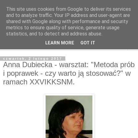
This site uses cookies from Google to deliver its services
and to analyze traffic. Your IP address and user-agent are
shared with Google along with performance and security
metrics to ensure quality of service, generate usage
statistics, and to detect and address abuse.
LEARN MORE
GOT IT
▼
czwartek, 2 lutego 2017
Anna Dubiecka - warsztat: "Metoda prób
i poprawek - czy warto ją stosować?" w
ramach XXVIKKSNM.