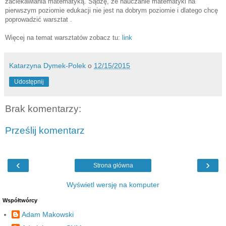
zaciekawiania matematyką. Sądzę, że nauczanie matematyki na
pierwszym poziomie edukacji nie jest na dobrym poziomie i dlatego chcę
poprowadzić warsztat .
Więcej na temat warsztatów zobacz tu:
link
Katarzyna Dymek-Polek
o
12/15/2015
Udostępnij
Brak komentarzy:
Prześlij komentarz
‹
›
Strona główna
Wyświetl wersję na komputer
Współtwórcy
Adam Makowski