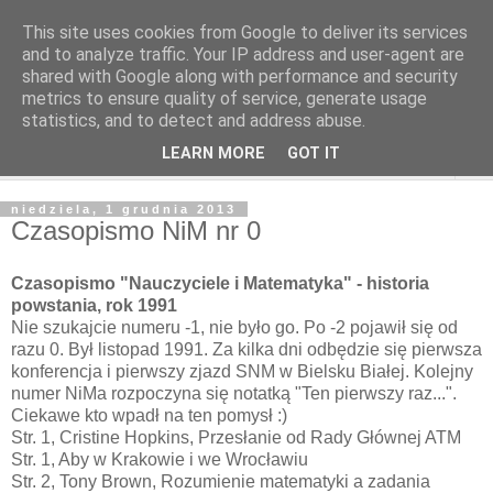
This site uses cookies from Google to deliver its services
and to analyze traffic. Your IP address and user-agent are
shared with Google along with performance and security
metrics to ensure quality of service, generate usage
statistics, and to detect and address abuse.
LEARN MORE
GOT IT
▼
niedziela, 1 grudnia 2013
Czasopismo NiM nr 0
Czasopismo "Nauczyciele i Matematyka" - historia
powstania, rok 1991
Nie szukajcie numeru -1, nie było go. Po -2 pojawił się od
razu 0. Był listopad 1991. Za kilka dni odbędzie się pierwsza
konferencja i pierwszy zjazd SNM w Bielsku Białej. Kolejny
numer NiMa rozpoczyna się notatką "Ten pierwszy raz...".
Ciekawe kto wpadł na ten pomysł :)
Str. 1, Cristine Hopkins, Przesłanie od Rady Głównej ATM
Str. 1, Aby w Krakowie i we Wrocławiu
Str. 2, Tony Brown, Rozumienie matematyki a zadania