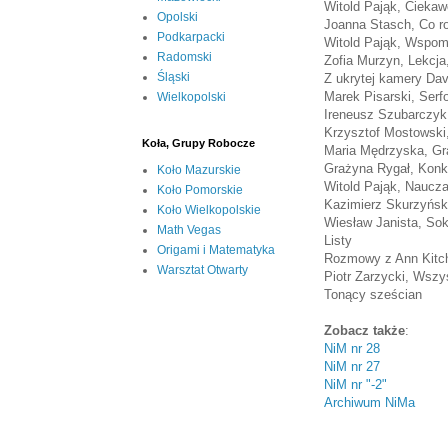
Witold Pająk, Cieka
Opolski
Joanna Stasch, Co ro
Podkarpacki
Witold Pająk, Wspom
Radomski
Zofia Murzyn, Lekcja
Śląski
Z ukrytej kamery Dav
Marek Pisarski, Serf
Wielkopolski
Ireneusz Szubarczyk,
Krzysztof Mostowski
Koła, Grupy Robocze
Maria Mędrzyska, Gra
Grażyna Rygał, Konk
Koło Mazurskie
Witold Pająk, Naucza
Koło Pomorskie
Kazimierz Skurzyński
Koło Wielkopolskie
Wiesław Janista, So
Math Vegas
Listy
Origami i Matematyka
Rozmowy z Ann Kitc
Warsztat Otwarty
Piotr Zarzycki, Wszys
Tonący sześcian
Zobacz także
:
NiM nr 28
NiM nr 27
NiM nr "-2"
Archiwum NiMa