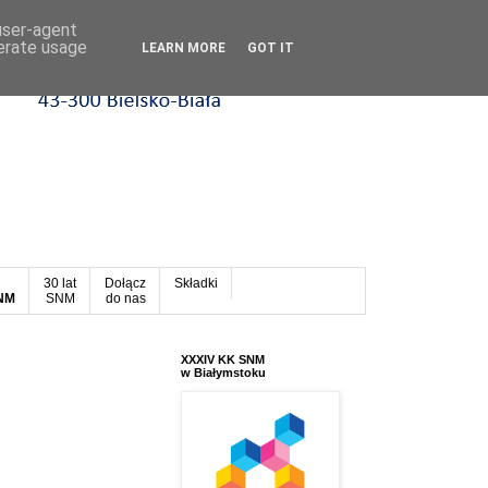
 user-agent
nerate usage
LEARN MORE
GOT IT
30 lat
Dołącz
Składki
SNM
SNM
do nas
XXXIV KK SNM
w Białymstoku