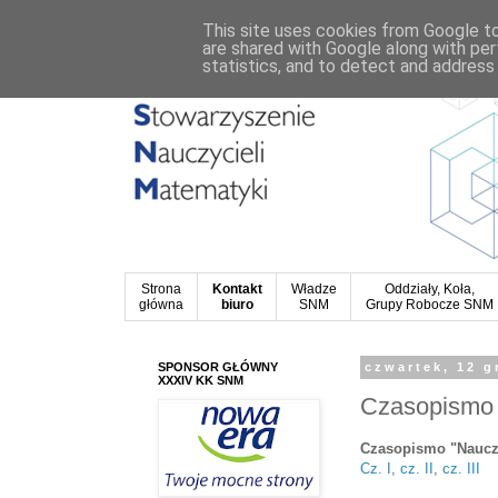
This site uses cookies from Google to 
are shared with Google along with per
statistics, and to detect and address
Strona
Kontakt
Władze
Oddziały, Koła,
główna
biuro
SNM
Grupy Robocze SNM
SPONSOR GŁÓWNY
czwartek, 12 g
XXXIV KK SNM
Czasopismo 
Czasopismo "Nauczyc
Cz. I
,
cz. II
,
cz. III