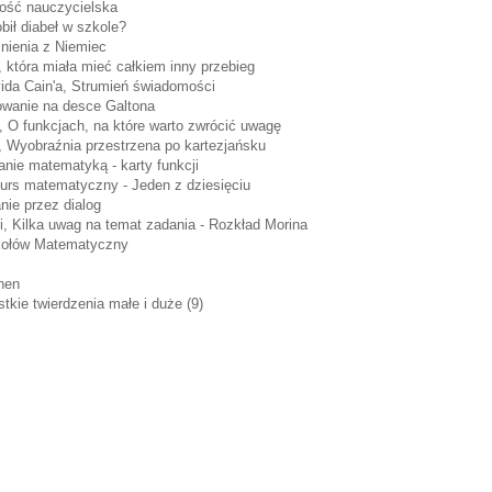
wość nauczycielska
bił diabeł w szkole?
nienia z Niemiec
, która miała mieć całkiem inny przebieg
ida Cain'a, Strumień świadomości
owanie na desce Galtona
 O funkcjach, na które warto zwrócić uwagę
, Wyobraźnia przestrzena po kartezjańsku
nie matematyką - karty funkcji
urs matematyczny - Jeden z dziesięciu
nie przez dialog
, Kilka uwag na temat zadania - Rozkład Morina
kołów Matematyczny
hen
tkie twierdzenia małe i duże (9)