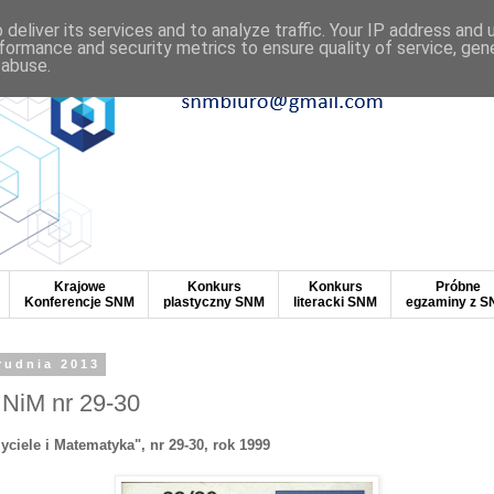
deliver its services and to analyze traffic. Your IP address and
formance and security metrics to ensure quality of service, ge
 abuse.
Krajowe
Konkurs
Konkurs
Próbne
Konferencje SNM
plastyczny SNM
literacki SNM
egzaminy z 
rudnia 2013
NiM nr 29-30
iele i Matematyka", nr 29-30, rok 1999