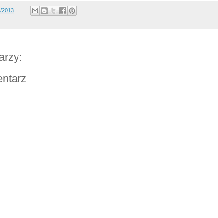
2/2013
arzy:
entarz