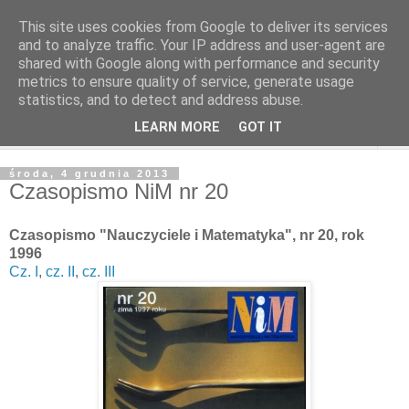
This site uses cookies from Google to deliver its services
and to analyze traffic. Your IP address and user-agent are
shared with Google along with performance and security
metrics to ensure quality of service, generate usage
statistics, and to detect and address abuse.
LEARN MORE
GOT IT
▼
środa, 4 grudnia 2013
Czasopismo NiM nr 20
Czasopismo "Nauczyciele i Matematyka", nr 20, rok
1996
Cz. I
,
cz. II
,
cz. III