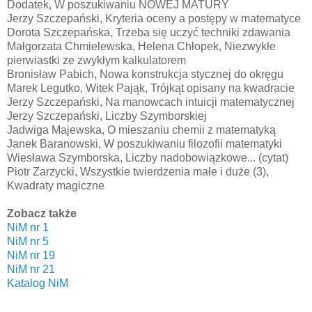
Dodatek, W poszukiwaniu NOWEJ MATURY
Jerzy Szczepański, Kryteria oceny a postępy w matematyce
Dorota Szczepańska, Trzeba się uczyć techniki zdawania
Małgorzata Chmielewska, Helena Chłopek, Niezwykłe
pierwiastki ze zwykłym kalkulatorem
Bronisław Pabich, Nowa konstrukcja stycznej do okręgu
Marek Legutko, Witek Pająk, Trójkąt opisany na kwadracie
Jerzy Szczepański, Na manowcach intuicji matematycznej
Jerzy Szczepański, Liczby Szymborskiej
Jadwiga Majewska, O mieszaniu chemii z matematyką
Janek Baranowski, W poszukiwaniu filozofii matematyki
Wiesława Szymborska, Liczby nadobowiązkowe... (cytat)
Piotr Zarzycki, Wszystkie twierdzenia małe i duże (3),
Kwadraty magiczne
Zobacz także
NiM nr 1
NiM nr 5
NiM nr 19
NiM nr 21
Katalog NiM