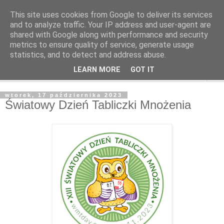
This site uses cookies from Google to deliver its services
and to analyze traffic. Your IP address and user-agent are
shared with Google along with performance and security
metrics to ensure quality of service, generate usage
statistics, and to detect and address abuse.
LEARN MORE
GOT IT
▼
wtorek, 17 października 2023
Światowy Dzień Tabliczki Mnożenia