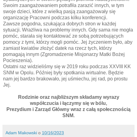
Swoim zaangażowaniem potrafiła zarazić innych, w tym
swoje dzieci, które z wielką pasją zaangażowały się
organizację Pracowni podczas kilku konferencji.
Zawsze pogodna, szukająca dobrych stron w każdej
sytuacji. Wrażliwa na problemy innych. Gdy sama nie mogła
pomóc, starała się kontaktować ze sobą potrzebujących
pomocy z tymi, którzy mogli pomóc. Jej życzeniem było, aby
zamiast kwiatów złożyć datek na rzecz tych, którzy
pomagają innym (Zgromadzenie Misjonarzy Matki Bożej
Pocieszenia).
Ostatni raz widzieliśmy się w 2019 roku podczas XXVIII KK
SNM w Opolu. Później były spotkania wirtualne. Będzie
nam jej bardzo brakowało, jej uśmiechu, jej rad, po prostu
Jej.
Rodzinie oraz najbliższym składamy wyrazy
współczucia i łączymy się w bólu,
Prezydium i Zarząd Główny wraz z całą społecznością
SNM.
Adam Makowski
o
10/16/2023