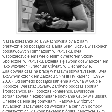
Nasza koleżanka Jola Wałachowska była z nami
praktycznie od początku działania SNM. Uczyła w szkołach
podstawowych i gimnazjum w Pułtusku, była
współzałożycielem i wieloletnim dyrektorem Szkoły
Społecznej w Pułtusku. Dzieliła się swoim doświadczeniem
jako wizytator Kuratorium Oświaty w Ciechanowie.
Znajdowała czas na pracę w naszym stowarzyszeniu. Była
aktywnym członkiem Zarządu SNM III i IV kadencji (1996-
2010). Od samego początku istnienia aktywna w Grupie
Roboczej Warsztat Otwarty. Zarówno podczas spotkań
śródrocznych, jak i podczas konferencji. Dwukrotnie
zorganizowała niezapomniane spotkania Grupy w Pułtusku.
Chętnie dzieliła się pomysłami. Ratowała w różnych
sytuacjach, zaczynając od wyszukania cennych pomocy
dydaktycznych w swoim pękatym piórniku nauczycielskim.