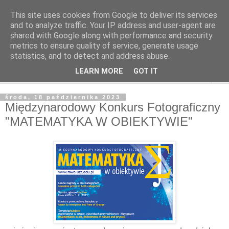
This site uses cookies from Google to deliver its services
and to analyze traffic. Your IP address and user-agent are
shared with Google along with performance and security
metrics to ensure quality of service, generate usage
statistics, and to detect and address abuse.
LEARN MORE
GOT IT
▼
środa, 18 października 2023
Międzynarodowy Konkurs Fotograficzny
"MATEMATYKA W OBIEKTYWIE"