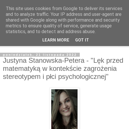
This site uses cookies from Google to deliver its services
and to analyze traffic. Your IP address and user-agent are
shared with Google along with performance and security
metrics to ensure quality of service, generate usage
statistics, and to detect and address abuse.
LEARN MORE
GOT IT
▼
poniedziałek, 21 listopada 2022
Justyna Stanowska-Petera - "Lęk przed
matematyką w kontekście zagrożenia
stereotypem i płci psychologicznej"