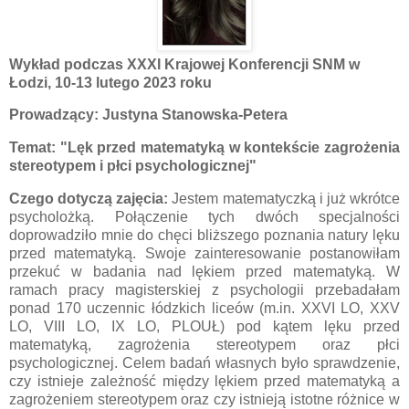
Wykład podczas XXXI Krajowej Konferencji SNM w
Łodzi, 10-13 lutego 2023 roku
Prowadzący: Justyna Stanowska-Petera
Temat:
"Lęk przed matematyką w kontekście zagrożenia
stereotypem i płci psychologicznej"
Czego dotyczą zajęcia:
Jestem matematyczką i już wkrótce
psycholożką. Połączenie tych dwóch specjalności
doprowadziło mnie do chęci bliższego poznania natury lęku
przed matematyką. Swoje zainteresowanie postanowiłam
przekuć w badania nad lękiem przed matematyką. W
ramach pracy magisterskiej z psychologii przebadałam
ponad 170 uczennic łódzkich liceów (m.in. XXVI LO, XXV
LO, VIII LO, IX LO, PLOUŁ) pod kątem lęku przed
matematyką, zagrożenia stereotypem oraz płci
psychologicznej. Celem badań własnych było sprawdzenie,
czy istnieje zależność między lękiem przed matematyką a
zagrożeniem stereotypem oraz czy istnieją istotne różnice w