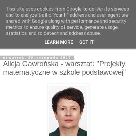
This site uses cookies from Google to deliver its services
and to analyze traffic. Your IP address and user-agent are
shared with Google along with performance and security
metrics to ensure quality of service, generate usage
statistics, and to detect and address abuse.
LEARN MORE
GOT IT
▼
czwartek, 30 listopada 2017
Alicja Gawrońska - warsztat: "Projekty
matematyczne w szkole podstawowej"