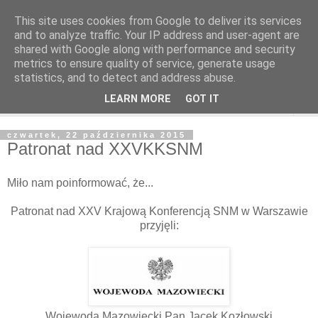
This site uses cookies from Google to deliver its services
and to analyze traffic. Your IP address and user-agent are
shared with Google along with performance and security
metrics to ensure quality of service, generate usage
statistics, and to detect and address abuse.
LEARN MORE
GOT IT
▼
czwartek, 22 października 2015
Patronat nad XXVKKSNM
Miło nam poinformować, że...
Patronat nad XXV Krajową Konferencją SNM w Warszawie
przyjęli:
Wojewoda Mazowiecki Pan Jacek Kozłowski