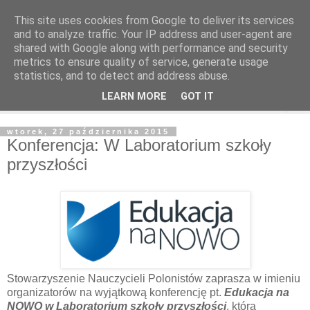
This site uses cookies from Google to deliver its services
and to analyze traffic. Your IP address and user-agent are
shared with Google along with performance and security
metrics to ensure quality of service, generate usage
statistics, and to detect and address abuse.
LEARN MORE
GOT IT
▼
wtorek, 27 października 2015
Konferencja: W Laboratorium szkoły
przyszłości
Stowarzyszenie Nauczycieli Polonistów zaprasza w imieniu
organizatorów na wyjątkową konferencję pt.
Edukacja na
NOWO w Laboratorium szkoły przyszłości
, która