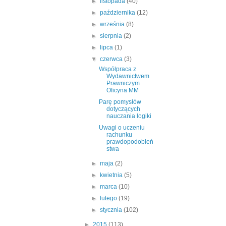
►
listopada
(40)
►
października
(12)
►
września
(8)
►
sierpnia
(2)
►
lipca
(1)
▼
czerwca
(3)
Współpraca z
Wydawnictwem
Prawniczym
Oficyna MM
Parę pomysłów
dotyczących
nauczania logiki
Uwagi o uczeniu
rachunku
prawdopodobień
stwa
►
maja
(2)
►
kwietnia
(5)
►
marca
(10)
►
lutego
(19)
►
stycznia
(102)
►
2015
(113)