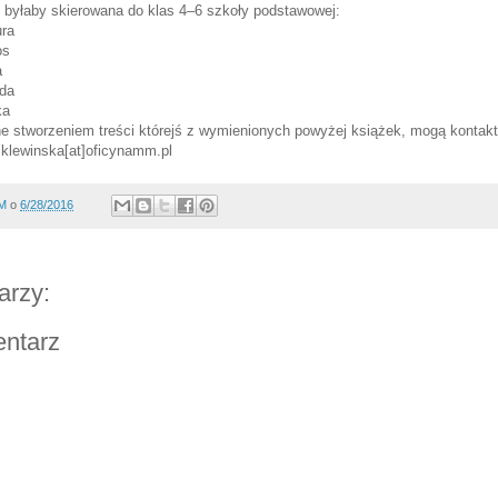
 i byłaby skierowana do klas 4–6 szkoły podstawowej:
ura
os
a
da
ka
 stworzeniem treści którejś z wymienionych powyżej książek, mogą kontakt
klewinska[at]oficynamm.pl
NM
o
6/28/2016
arzy:
entarz