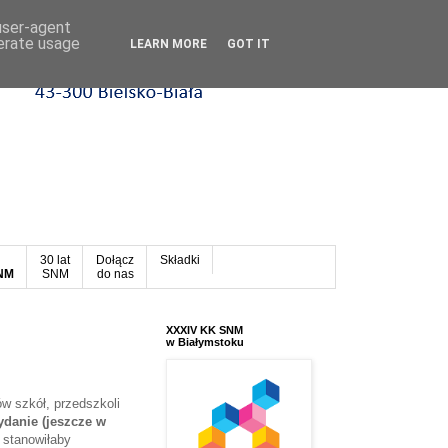
 user-agent
nerate usage
LEARN MORE
GOT IT
30 lat
Dołącz
Składki
SNM
SNM
do nas
XXXIV KK SNM
w Białymstoku
w szkół, przedszkoli
ydanie (jeszcze w
 stanowiłaby