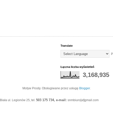
Translate
P
Łączna liczba wyświetleń
3,168,935
Motyw Prosty. Obsługiwane przez usługę
Blogger
.
503 175 734, e-mail:
iała ul. Legionów 25, tel.
snmbiuro[at]gmail.com