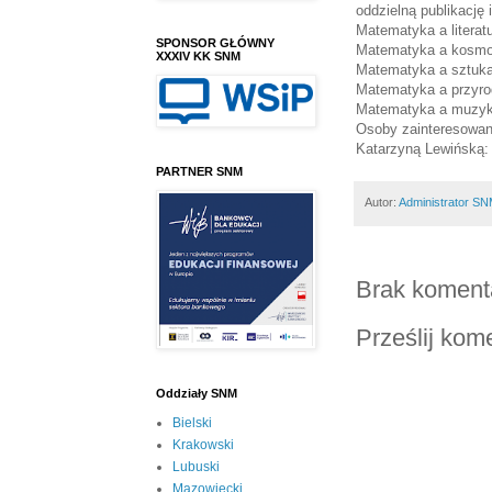
oddzielną publikację
Matematyka a literat
SPONSOR GŁÓWNY
Matematyka a kosm
XXXIV KK SNM
Matematyka a sztuk
Matematyka a przyro
Matematyka a muzy
Osoby zainteresowane
Katarzyną Lewińską: 
PARTNER SNM
Autor:
Administrator S
Brak koment
Prześlij kom
Oddziały SNM
Bielski
Krakowski
Lubuski
Mazowiecki