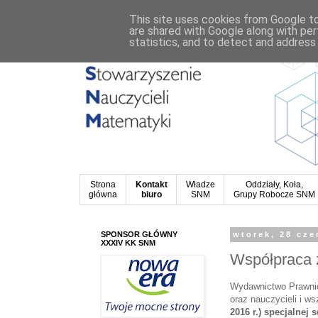
This site uses cookies from Google to 
are shared with Google along with per
statistics, and to detect and address
Strona
Kontakt
Władze
Oddziały, Koła,
główna
biuro
SNM
Grupy Robocze SNM
SPONSOR GŁÓWNY
wtorek, 28 cze
XXXIV KK SNM
Współpraca
Wydawnictwo Prawnic
oraz nauczycieli i w
2016 r.) specjalnej