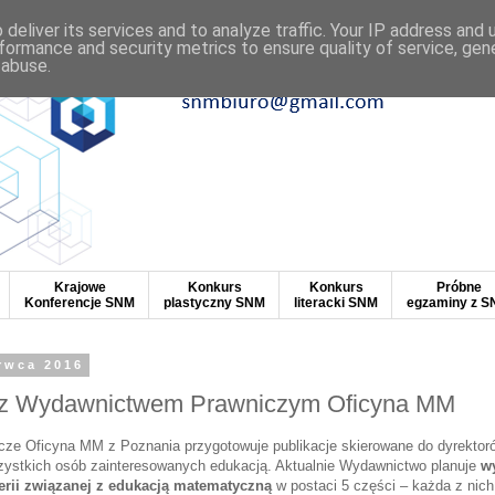
deliver its services and to analyze traffic. Your IP address and
formance and security metrics to ensure quality of service, ge
 abuse.
Krajowe
Konkurs
Konkurs
Próbne
Konferencje SNM
plastyczny SNM
literacki SNM
egzaminy z 
rwca 2016
 z Wydawnictwem Prawniczym Oficyna MM
ze Oficyna MM z Poznania przygotowuje publikacje skierowane do dyrektoró
szystkich osób zainteresowanych edukacją. Aktualnie Wydawnictwo planuje
w
 serii związanej z edukacją matematyczną
w postaci 5 części – każda z nich