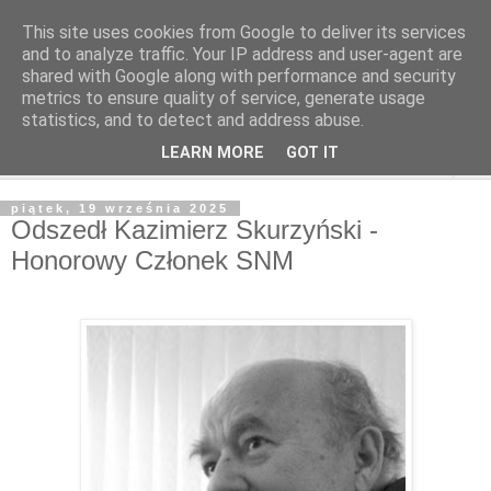
This site uses cookies from Google to deliver its services
and to analyze traffic. Your IP address and user-agent are
shared with Google along with performance and security
metrics to ensure quality of service, generate usage
statistics, and to detect and address abuse.
LEARN MORE
GOT IT
▼
piątek, 19 września 2025
Odszedł Kazimierz Skurzyński -
Honorowy Członek SNM