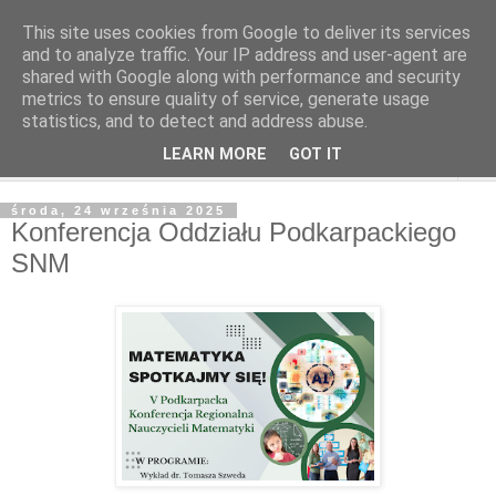
This site uses cookies from Google to deliver its services
and to analyze traffic. Your IP address and user-agent are
shared with Google along with performance and security
metrics to ensure quality of service, generate usage
statistics, and to detect and address abuse.
LEARN MORE
GOT IT
▼
środa, 24 września 2025
Konferencja Oddziału Podkarpackiego
SNM