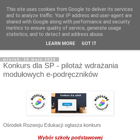
This site uses cookies from Google to deliver its services
and to analyze traffic. Your IP address and user-agent are
shared with Google along with performance and security
metrics to ensure quality of service, generate usage
statistics, and to detect and address abuse.
LEARN MORE
GOT IT
▼
wtorek, 28 maja 2024
Konkurs dla SP - pilotaż wdrażania
modułowych e-podręczników
Ośrodek Rozwoju Edukacji ogłasza konkurs
Wybór szkoły podstawowej