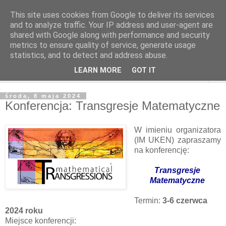
This site uses cookies from Google to deliver its services
and to analyze traffic. Your IP address and user-agent are
shared with Google along with performance and security
metrics to ensure quality of service, generate usage
statistics, and to detect and address abuse.
LEARN MORE
GOT IT
▼
środa, 8 maja 2024
Konferencja: Transgresje Matematyczne
W imieniu organizatora
(IM UKEN) zapraszamy
na konferencję:
Transgresje
Matematyczne
Termin:
3-6 czerwca
2024 roku
Miejsce konferencji: