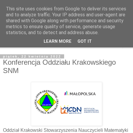
This site uses cookies from Google to deliver its services
and to analyze traffic. Your IP address and user-agent are
shared with Google along with performance and security
metrics to ensure quality of service, generate usage
statistics, and to detect and address abuse.
LEARN MORE
GOT IT
▼
piątek, 22 kwietnia 2022
Konferencja Oddziału Krakowskiego
SNM
Oddział Krakowski Stowarzyszenia Nauczycieli Matematyki