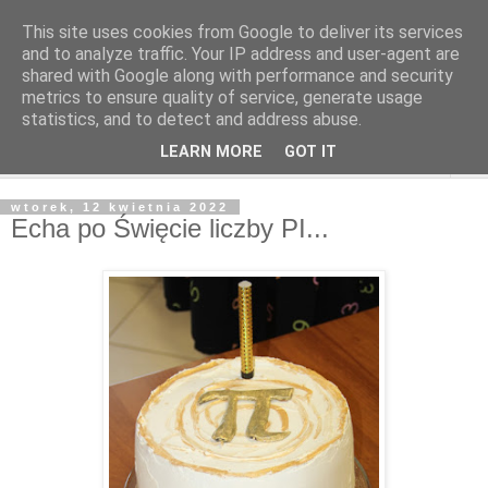
This site uses cookies from Google to deliver its services
and to analyze traffic. Your IP address and user-agent are
shared with Google along with performance and security
metrics to ensure quality of service, generate usage
statistics, and to detect and address abuse.
LEARN MORE
GOT IT
▼
wtorek, 12 kwietnia 2022
Echa po Święcie liczby PI...