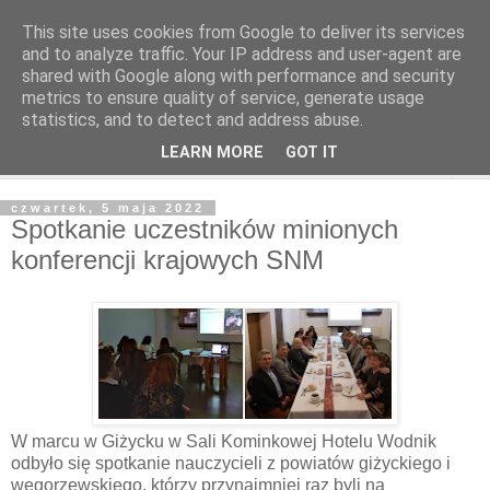
This site uses cookies from Google to deliver its services
and to analyze traffic. Your IP address and user-agent are
shared with Google along with performance and security
metrics to ensure quality of service, generate usage
statistics, and to detect and address abuse.
LEARN MORE
GOT IT
▼
czwartek, 5 maja 2022
Spotkanie uczestników minionych
konferencji krajowych SNM
W marcu w Giżycku w Sali Kominkowej Hotelu Wodnik
odbyło się spotkanie nauczycieli z powiatów giżyckiego i
węgorzewskiego, którzy przynajmniej raz byli na