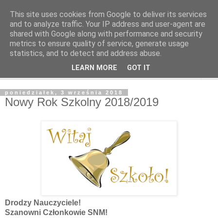
This site uses cookies from Google to deliver its services
and to analyze traffic. Your IP address and user-agent are
shared with Google along with performance and security
metrics to ensure quality of service, generate usage
statistics, and to detect and address abuse.
LEARN MORE
GOT IT
▼
poniedziałek, 3 września 2018
Nowy Rok Szkolny 2018/2019
Drodzy Nauczyciele!
Szanowni Członkowie SNM!