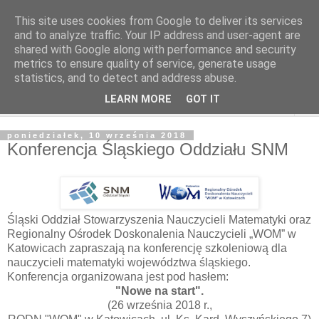
This site uses cookies from Google to deliver its services
and to analyze traffic. Your IP address and user-agent are
shared with Google along with performance and security
metrics to ensure quality of service, generate usage
statistics, and to detect and address abuse.
LEARN MORE
GOT IT
▼
poniedziałek, 10 września 2018
Konferencja Śląskiego Oddziału SNM
Śląski Oddział Stowarzyszenia Nauczycieli Matematyki oraz
Regionalny Ośrodek Doskonalenia Nauczycieli „WOM” w
Katowicach zapraszają na konferencję szkoleniową dla
nauczycieli matematyki województwa śląskiego.
Konferencja organizowana jest pod hasłem:
"Nowe na start".
(26 września 2018 r.,