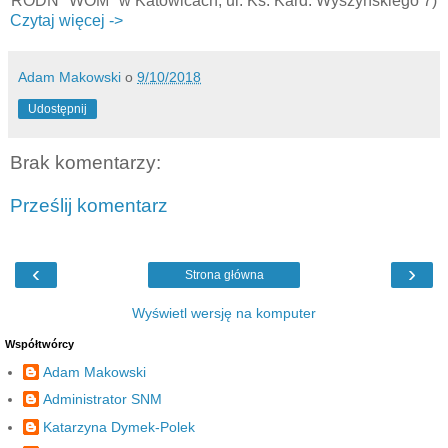
RODN "WOM" w Katowicach, ul. Ks. Kard. Wyszyńskiego 7)
Czytaj więcej ->
Adam Makowski
o
9/10/2018
Udostępnij
Brak komentarzy:
Prześlij komentarz
‹
›
Strona główna
Wyświetl wersję na komputer
Współtwórcy
Adam Makowski
Administrator SNM
Katarzyna Dymek-Polek